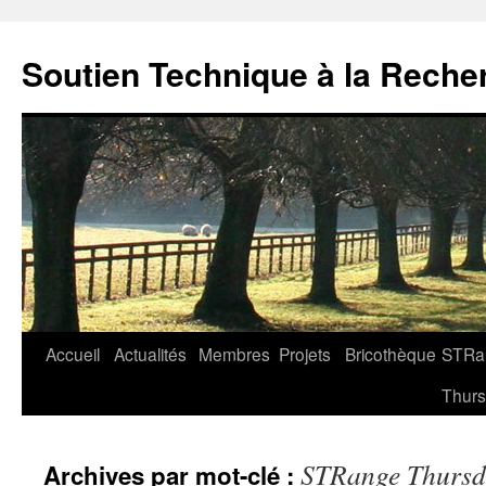
Soutien Technique à la Reche
Aller
Accueil
Actualités
Membres
Projets
Bricothèque
STRa
au
Thur
contenu
STRange Thursd
Archives par mot-clé :