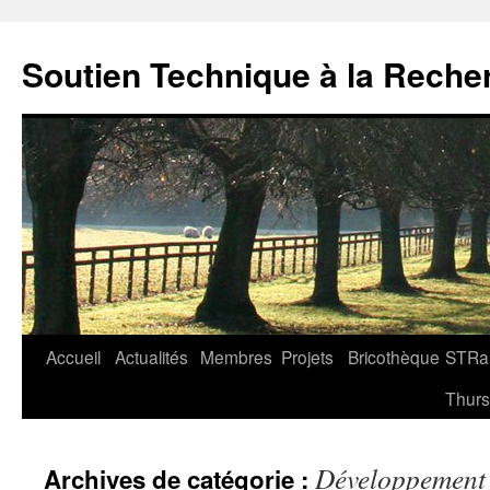
Soutien Technique à la Reche
Aller
Accueil
Actualités
Membres
Projets
Bricothèque
STRa
au
Thur
contenu
Développement
Archives de catégorie :