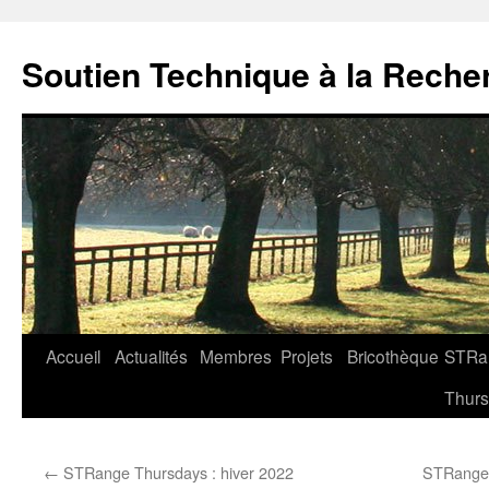
Soutien Technique à la Reche
Aller
Accueil
Actualités
Membres
Projets
Bricothèque
STRa
au
Thur
contenu
←
STRange Thursdays : hiver 2022
STRange 