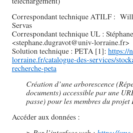
téléchargement)
Correspondant technique ATILF : Will
Servas
Correspondant technique UL : Stéph
<stephane.dugravot@univ-lorraine.fr>
Solution technique : PETA [1]:
https:/
lorraine.fr/catalogue-des-services/stoc
recherche-peta
Création d’une arborescence (Réper
documents) accessible par une URL
passe) pour les membres du proje
Accéder aux données :
> Par l’interface web :
https://sme.